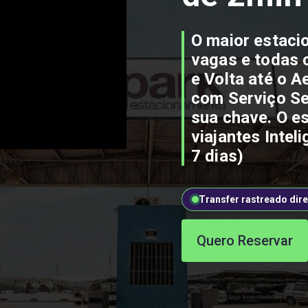
O maior estac
vagas e todas 
e Volta até o 
com Serviço Sel
sua chave. O e
viajantes Intel
7 dias)
Transfer rastreado dire
Quero Reservar