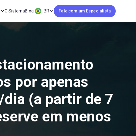
O Sistema
Blog
BR
Fale com um Especialista
stacionamento
os por apenas
dia (a partir de 7
Reserve em menos