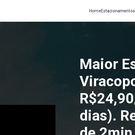
Home
Estacionamentos
Maior E
Viracop
R$24,90/
dias). 
de 2min