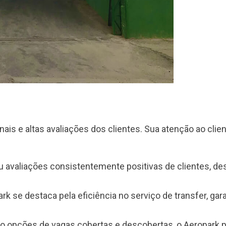
s e altas avaliações dos clientes. Sua atenção ao clien
u avaliações consistentemente positivas de clientes, 
rk se destaca pela eficiência no serviço de transfer, g
 opções de vagas cobertas e descobertas, o Aeropark pr