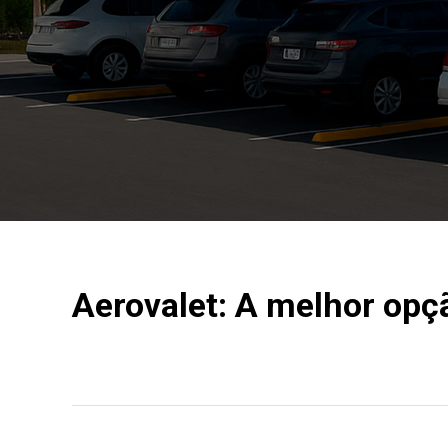
Aerovalet: A melhor opç