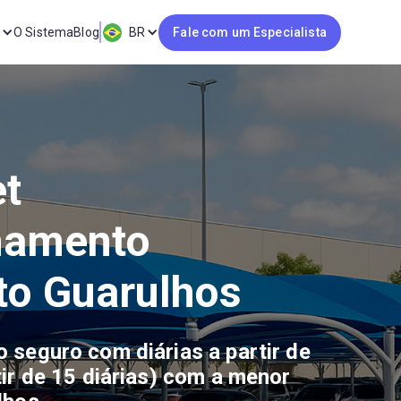
O Sistema
Blog
BR
Fale com um Especialista
et
namento
to Guarulhos
 seguro com diárias a partir de
ir de 15 diárias) com a menor