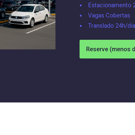
Estacionamento 
Vagas Cobertas
Translado 24h/dia
Reserve (menos d